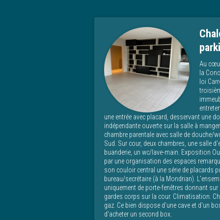
Chal
park
Au cœur
la Conc
loi Car
troisiè
immeubl
entrete
une entrée avec placard, desservant une do
indépendante ouverte sur la salle à manger 
chambre parentale avec salle de douche/wc a
Sud. Sur cour, deux chambres, une salle d
buanderie, un wc/lave-main. Exposition Ou
par une organisation des espaces remarqua
son couloir central une série de placards 
bureau/secrétaire (à la Mondrian). L'ensemb
uniquement de porte-fenêtres donnant sur u
gardes corps sur la cour. Climatisation. C
gaz. Ce bien dispose d'une cave et d'un box
d'acheter un second box.