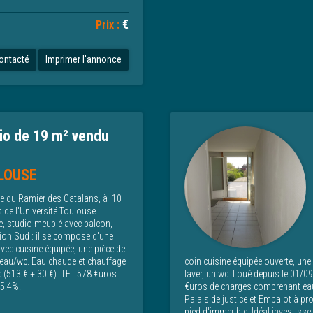
€
Prix :
contacté
Imprimer l'annonce
io de 19 m² vendu
LOUSE
 du Ramier des Catalans, à 10
 de l'Université Toulouse
e, studio meublé avec balcon,
ion Sud : il se compose d'une
avec cuisine équipée, une pièce de
d'eau/wc. Eau chaude et chauffage
coin cuisine équipée ouverte, un
c (513 € + 30 €). TF : 578 €uros.
laver, un wc. Loué depuis le 01/
 5.4%.
€uros de charges comprenant eau
Palais de justice et Empalot à p
pied d'immeuble. Idéal investisse