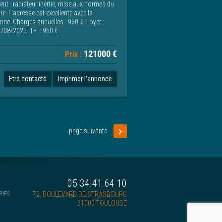
t : radiateur inertie, mise aux normes du
e. L'adresse est excellente avec la
ne. Charges annuelles : 960 €. Loyer :
01/08/2025. TF : 950 €.
121000 €
Prix :
Etre contacté
Imprimer l'annonce
page suivante
05 34 41 64 10
RIFS
72, BOULEVARD DE STRASBOURG
31000 TOULOUSE