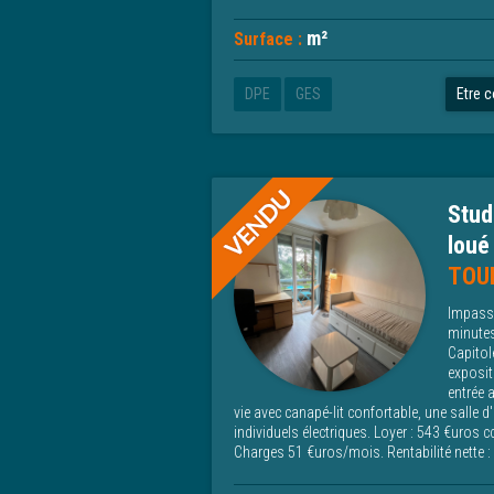
m²
Surface :
DPE
GES
Etre 
Stud
loué
TOU
Impasse
minutes
Capitol
exposit
entrée 
vie avec canapé-lit confortable, une salle 
individuels électriques. Loyer : 543 €uros c
Charges 51 €uros/mois. Rentabilité nette :