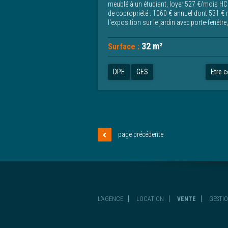
meublé à un étudiant, loyer 527 €/mois HC.
de copropriété : 1060 € annuel dont 531 € r
l'exposition sur le jardin avec porte-fenêtre,
32 m²
Surface :
DPE
GES
Etre 
page précédente
L’AGENCE
LOCATION
VENTE
GESTI