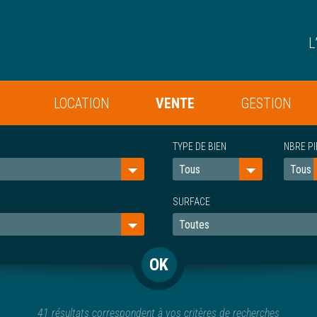
L
LOCATION
VENTE
GESTION
TYPE DE BIEN
NBRE P
SURFACE
41 résultats correspondent à vos critères de recherches