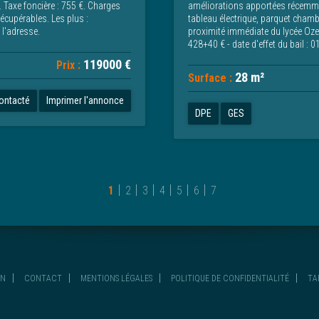
 Taxe foncière : 755 €. Charges
améliorations apportées récemmen
écupérables. Les plus :
tableau électrique, parquet chambr
 l'adresse.
proximité immédiate du lycée Ozen
428+40 € - date d'effet du bail : 
119000 €
Prix :
28 m²
Surface :
contacté
Imprimer l'annonce
DPE
GES
1
2
3
4
5
6
7
ON
CONTACT
MENTIONS LÉGALES
POLITIQUE DE CONFIDENTIALITÉ
TA