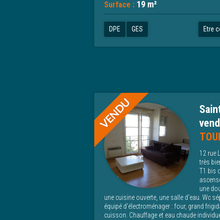
19 m²
Surface :
DPE
GES
Etre 
Sain
vend
TOU
12 rue 
très bi
T1 bis 
ascense
une dou
une cuisine ouverte, une salle d'eau. Wc s
équipé d'électroménager : four, grand frigid
cuisson. Chauffage et eau chaude individuel