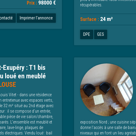
98000 €
Prix :
récupérables.
contacté
Imprimer l'annonce
24 m²
Surface :
DPE
GES
t-Exupéry : T1 bis
u loué en meublé
LOUSE
Louis Vitet - dans une résidence
en entretenue avec espaces verts,
de 32 m² situé au 2nd étage avec
ur : il se compose d'un entrée,
ble pièce de vie salon/chambre,
éparés. L'ensemble est meublé et
exposition Nord ; une cuisine sép
aire, lave-linge, plaques de
donne l'accès à une salle de bain
s électriques. Vendu loué : bail
niveaux qui en font un lieu agréabl