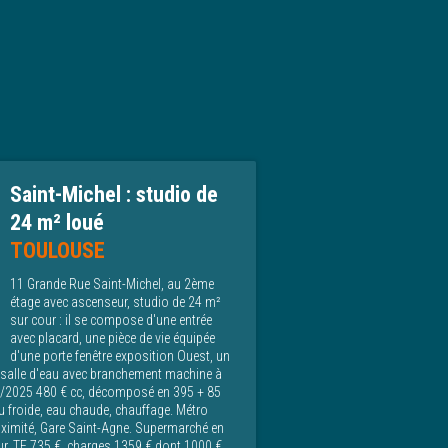
Saint-Michel : studio de
24 m² loué
TOULOUSE
11 Grande Rue Saint-Michel, au 2ème
étage avec ascenseur, studio de 24 m²
sur cour : il se compose d'une entrée
avec placard, une pièce de vie équipée
d'une porte fenêtre exposition Ouest, un
e salle d'eau avec branchement machine à
09/2025 480 € cc, décomposé en 395 + 85
 froide, eau chaude, chauffage. Métro
roximité, Gare Saint-Agne. Supermarché en
ur. TF 735 €, charges 1359 € dont 1000 €