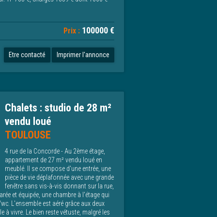
100000 €
Prix :
Etre contacté
Imprimer l'annonce
Chalets : studio de 28 m²
vendu loué
TOULOUSE
4 rue de la Concorde - Au 2ème étage,
appartement de 27 m² vendu loué en
meublé. Il se compose d'une entrée, une
pièce de vie déplafonnée avec une grande
fenêtre sans vis-à-vis donnant sur la rue,
arée et équipée, une chambre à l'étage qui
/wc. L'ensemble est aéré grâce aux deux
e à vivre. Le bien reste vétuste, malgré les