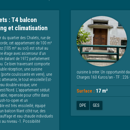
ets : T4 balcon
ing et climatisation
 du quartier des Chalets, rue de
orde, cet appartement de 100 m²
rez (105 m² au sol) est situé au
me étage avec ascenseur d’un
e datant de 1972 parfaitement
nu. Ce bien traversant comporte
uble réception, une cuisine
cuisine à créer. Un opportunité d
(porte coulissante en verre), une
Charges 160 €uros/an - TF : 226 
ttenante, le tout ensoleillé Est-
'eau double-vasque, une
est/Nord. L'appartement séduit
17 m²
Surface :
ble, repensée pour offrir dans
push-to-open et un
DPE
GES
le est très ensoleillé, équipé
n balcon filant côté rue, des
hauffage et eau chaude individuels
 au niveau -1. Possibilité