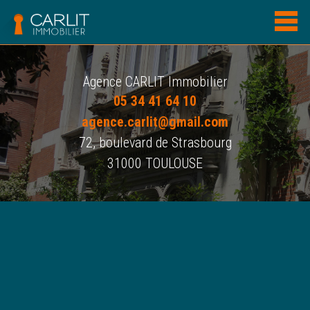
Agence CARLIT Immobilier
05 34 41 64 10
agence.carlit@gmail.com
72, boulevard de Strasbourg
31000 TOULOUSE