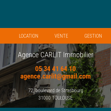
LOCATION
VENTE
GESTION
Agence CARLIT Immobilier
05 34 41 64 10
agence.carlit@gmail.com
72, boulevard de Strasbourg
31000 TOULOUSE